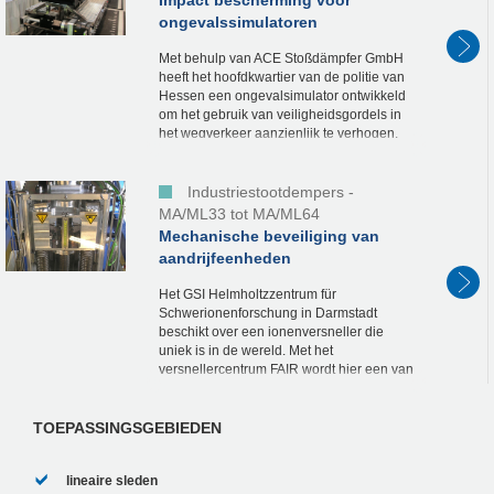
Impact bescherming voor
ongevalssimulatoren
Met behulp van ACE Stoßdämpfer GmbH
heeft het hoofdkwartier van de politie van
Hessen een ongevalsimulator ontwikkeld
om het gebruik van veiligheidsgordels in
het wegverkeer aanzienlijk te verhogen.
De transporteerbare simulator toont op...
Industriestootdempers -
MA/ML33 tot MA/ML64
Mechanische beveiliging van
aandrijfeenheden
Het GSI Helmholtzzentrum für
Schwerionenforschung in Darmstadt
beschikt over een ionenversneller die
uniek is in de wereld. Met het
versnellercentrum FAIR wordt hier een van
's werelds grootste onderzoeksprojecten
opgezet, waarmee in het...
TOEPASSINGSGEBIEDEN
lineaire sleden