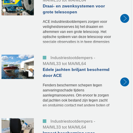
MA/ML33 tot MA/ML64
Draai- en zwenksystemen voor
grote telescopen
ACE industriestootdempers zorgen voor
veiligheidsreserves bij het draaien en
afremmen van een grote telescoop. Het
optische systeem van deze telescoop voor
speciale observaties is in twee dimensies
beweeglijk. De 15.000 kg zware
constructie waarin...
Industriestootdempers -
MA/ML33 tot MA/ML64
Edele jachten briljant beschermd
door ACE
Fenders beschermen schepen tegen
aanvaringsschade tijdens
aanlegmanoeuvres. Om ervoor te zorgen
dat jachten ook bestand zijn tegen zacht
en onstuimig contact met andere boten of
steigers, heeft ACE samen met een klant
de meest geschikte,...
Industriestootdempers -
MA/ML33 tot MA/ML64