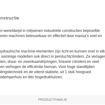
ET20 tot PET27
nstructie
n wereldwijd in miljoenen industriële constructies beproefde
iseren machines betrouwbaar en effectief door massa’s snel en
ydraulische machine-elementen zijn licht en kunnen snel in el
 sommige modellen ook direct in persluchtcilinders. Ze verlage
en, draai- en zwenkaandrijvingen, lineaire cilinders en veel
en verhogen de efficiëntie hiervan. Voor hoge standtijden
tingstechniek en de uiterst stabiele, uit 1 stuk hoogvast
ootdemperhuis en dito hogedrukhulzen.
PRODUCTFAMILIE