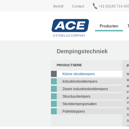
Bedrijf
Contact
+31 (0)165 714 45
Producten
Dempingstechniek
PRODUCTSERIE
P
Kleine stootdempers
M
M
Industriestootdempers
M
Zware industriestootdempers
P
Structuurdempers
P
V
Stootdempingsmatten
S
Palletstoppers
S
S
M