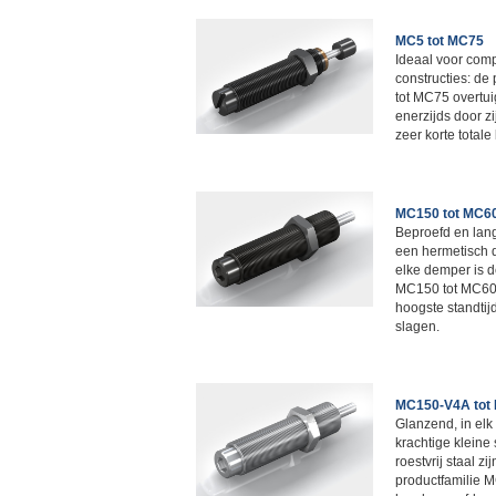
MC5 tot MC75
Ideaal voor comp
constructies: de
tot MC75 overtui
enerzijds door z
zeer korte totale
MC150 tot MC6
Beproefd en lan
een hermetisch 
elke demper is d
MC150 tot MC600
hoogste standtij
slagen.
MC150-V4A tot
Glanzend, in elk
krachtige kleine
roestvrij staal z
productfamilie 