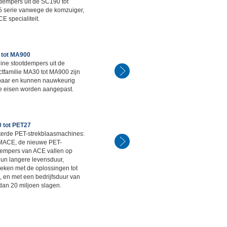
dempers uit de SC190 tot
 serie vanwege de komzuiger,
E specialiteit.
tot MA900
ine stootdempers uit de
tfamilie MA30 tot MA900 zijn
lbaar en kunnen nauwkeurig
e eisen worden aangepast.
 tot PET27
terde PET-strekblaasmachines:
ACE, de nieuwe PET-
dempers van ACE vallen op
hun langere levensduur,
eken met de oplossingen tot
, en met een bedrijfsduur van
dan 20 miljoen slagen.