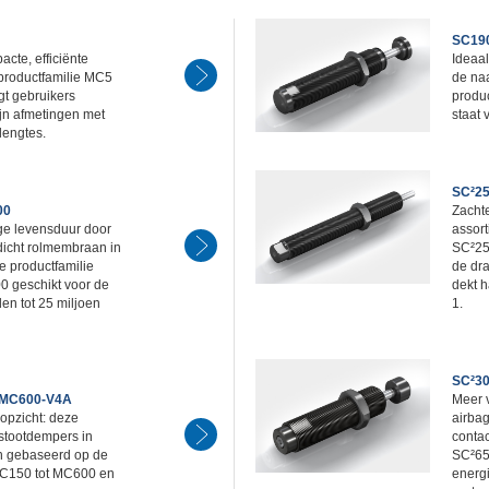
SC190
acte, efficiënte
Ideaal
 productfamilie MC5
de na
gt gebruikers
produ
ijn afmetingen met
staat v
 lengtes.
SC²25
00
Zachte
ge levensduur door
assort
dicht rolmembraan in
SC²25 
e productfamilie
de dr
 geschikt voor de
dekt h
den tot 25 miljoen
1.
SC²30
 MC600-V4A
Meer v
 opzicht: deze
airbag
 stootdempers in
contac
ijn gebaseerd op de
SC²65
MC150 tot MC600 en
energi