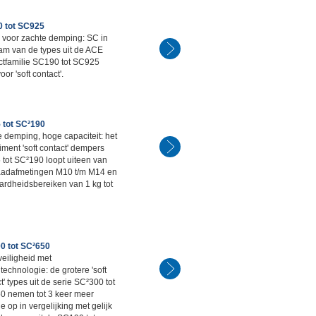
 tot SC925
 voor zachte demping: SC in
am van de types uit de ACE
ctfamilie SC190 tot SC925
oor 'soft contact'.
 tot SC²190
 demping, hoge capaciteit: het
iment 'soft contact' dempers
tot SC²190 loopt uiteen van
aadafmetingen M10 t/m M14 en
ardheidsbereiken van 1 kg tot
0 tot SC²650
eiligheid met
technologie: de grotere 'soft
t' types uit de serie SC²300 tot
0 nemen tot 3 keer meer
e op in vergelijking met gelijk