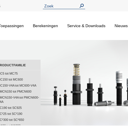
5
Toepassingen
Berekeningen
Service & Downloads
Nieuws
RODUCTFAMILIE
C5 tot MC75
C150 tot MC600
C150-V4A tot MC600-V4A
MCN150 tot PMCN600
MCN150-V4A tot PMCN600-
4A
C190 tot SC925
C²25 tot SC²190
C²300 tot SC²650
A30 tot MA900