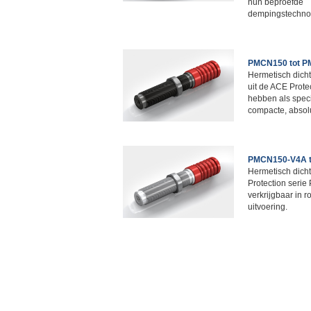
hun beproefde
dempingstechnol
PMCN150 tot 
Hermetisch dich
uit de ACE Prot
hebben als spec
compacte, absolu
PMCN150-V4A 
Hermetisch dicht 
Protection serie
verkrijgbaar in r
uitvoering.