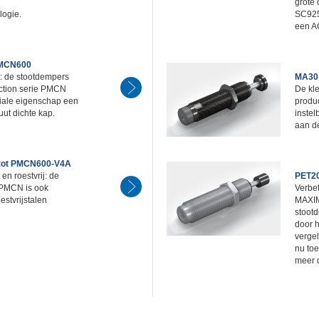
grote 
ogie.
SC925
een AC
PMCN600
t: de stootdempers
MA30 
ection serie PMCN
De kle
iale eigenschap een
produc
ut dichte kap.
inste
aan d
tot PMCN600-V4A
en roestvrij: de
PET20
 PMCN is ook
Verbe
oestvrijstalen
MAXIM
stoot
door 
vergel
nu toe
meer 