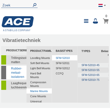
0
Vibratietechniek
PRODUCTSERIE
PRODUCTFAMILIE
BASISTYPES
TYPES
Belast
m
Trillingsisolerende
Levelling Mounts
SFM-52010
matten
Soft Bell Mounts
SFM-52011
SFM-52010-45
2
Rubber-
Light Bell Mounts
SFM-52012
SFM-52010-55
2
metaal-
Hard Bell
CCFQ
SFM-52010-65
3
isolatoren
Mounts
SFM-52010-75
4
Compression
Laagfrequente
Mounts
luchtveerelementen
Marine Mounts
Cone Mounts
Universal
Mounts