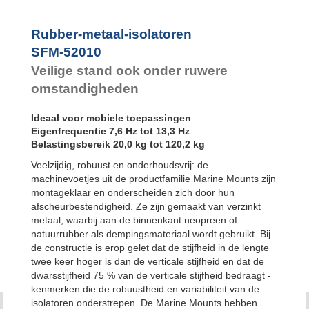
Bubble Mounts
All Attitude
Mounts
Rubber-metaal-isolatoren
Flex Locs
SFM-52010
Veilige stand ook onder ruwere
omstandigheden
Ideaal voor mobiele toepassingen
Eigenfrequentie 7,6 Hz tot 13,3 Hz
Belastingsbereik 20,0 kg tot 120,2 kg
Veelzijdig, robuust en onderhoudsvrij: de
machinevoetjes uit de productfamilie Marine Mounts zijn
montageklaar en onderscheiden zich door hun
afscheurbestendigheid. Ze zijn gemaakt van verzinkt
metaal, waarbij aan de binnenkant neopreen of
natuurrubber als dempingsmateriaal wordt gebruikt. Bij
de constructie is erop gelet dat de stijfheid in de lengte
twee keer hoger is dan de verticale stijfheid en dat de
dwarsstijfheid 75 % van de verticale stijfheid bedraagt -
kenmerken die de robuustheid en variabiliteit van de
isolatoren onderstrepen. De Marine Mounts hebben