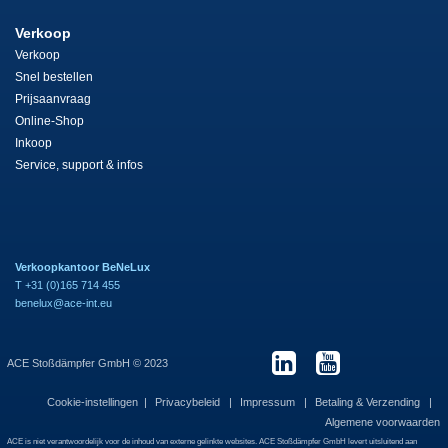
Verkoop
Verkoop
Snel bestellen
Prijsaanvraag
Online-Shop
Inkoop
Service, support & infos
Verkoopkantoor BeNeLux
T +31 (0)165 714 455
benelux@ace-int.eu
ACE Stoßdämpfer GmbH © 2023
Cookie-instellingen
Privacybeleid
Impressum
Betaling & Verzending
Algemene voorwaarden
ACE is niet verantwoordelijk voor de inhoud van externe gelinkte websites. ACE Stoßdämpfer GmbH levert uitsluitend aan