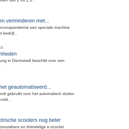
den van 2 tot 2,5...
en verminderen met...
 coronapandemie een speciale machine
 bedrijf...
64
enheden
ung in Darmstadt beschikt over een
.
et geautomatiseerd...
dt gebruikt voor het automatisch sluiten
vuld...
trische scooters nog beter
pvouwbare en driewielige e-scooter