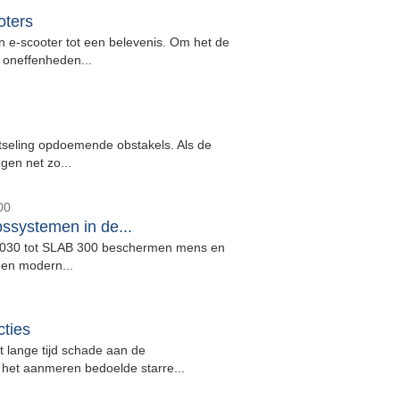
oters
 e-scooter tot een belevenis. Om het de
 oneffenheden...
lotseling opdoemende obstakels. Als de
gen net zo...
00
ssystemen in de...
030 tot SLAB 300 beschermen mens en
een modern...
cties
 lange tijd schade aan de
het aanmeren bedoelde starre...