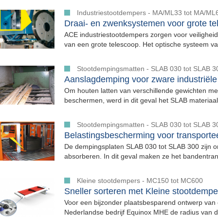
Industriestootdempers - MA/ML33 tot MA/ML
Draai- en zwenksystemen voor grote t
ACE industriestootdempers zorgen voor veilighei
van een grote telescoop. Het optische systeem va
Stootdempingsmatten - SLAB 030 tot SLAB 3
Aanslagdemping voor zware industriël
Om houten latten van verschillende gewichten met
beschermen, werd in dit geval het SLAB materiaal.
Stootdempingsmatten - SLAB 030 tot SLAB 3
Belastingsbescherming voor transportee
De dempingsplaten SLAB 030 tot SLAB 300 zijn o
absorberen. In dit geval maken ze het bandentrans
Kleine stootdempers - MC150 tot MC600
Sneller sorteren met Kleine stootdempe
Voor een bijzonder plaatsbesparend ontwerp van d
Nederlandse bedrijf Equinox MHE de radius van d