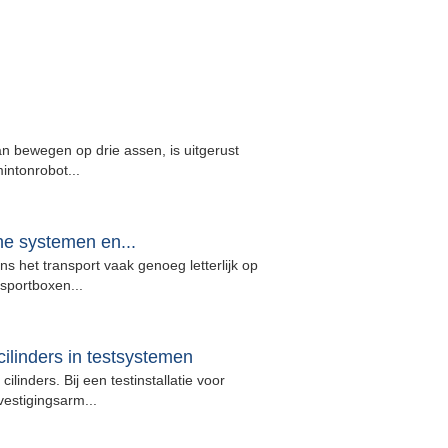
n bewegen op drie assen, is uitgerust
ntonrobot...
he systemen en...
s het transport vaak genoeg letterlijk op
portboxen...
ilinders in testsystemen
inders. Bij een testinstallatie voor
estigingsarm...