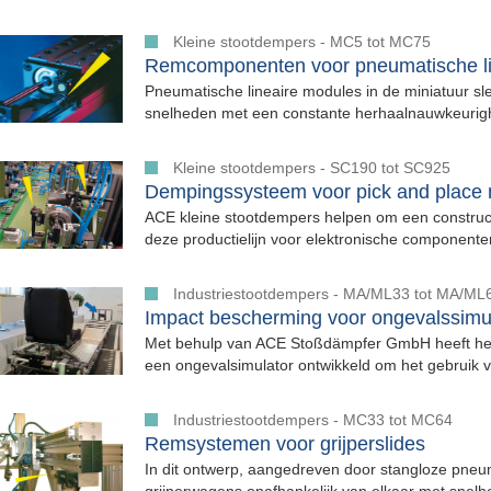
Kleine stootdempers - MC5 tot MC75
Remcomponenten voor pneumatische li
Pneumatische lineaire modules in de miniatuur s
snelheden met een constante herhaalnauwkeurighei
Kleine stootdempers - SC190 tot SC925
Dempingssysteem voor pick and place
ACE kleine stootdempers helpen om een constructi
deze productielijn voor elektronische componenten
Industriestootdempers - MA/ML33 tot MA/ML
Impact bescherming voor ongevalssimu
Met behulp van ACE Stoßdämpfer GmbH heeft het 
een ongevalsimulator ontwikkeld om het gebruik v
Industriestootdempers - MC33 tot MC64
Remsystemen voor grijperslides
In dit ontwerp, aangedreven door stangloze pneu