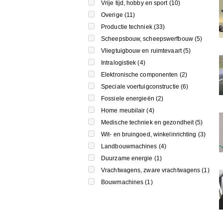
Vrije tijd, hobby en sport (
10
)
Overige (
11
)
Productie techniek (
33
)
Scheepsbouw, scheepswerfbouw (
5
)
Vliegtuigbouw en ruimtevaart (
5
)
Intralogistiek (
4
)
Elektronische componenten (
2
)
Speciale voertuigconstructie (
6
)
Fossiele energieën (
2
)
Home meubilair (
4
)
Medische techniek en gezondheit (
5
)
Wit- en bruingoed, winkelinrichting (
3
)
Landbouwmachines (
4
)
Duurzame energie (
1
)
Vrachtwagens, zware vrachtwagens (
1
)
Bouwmachines (
1
)