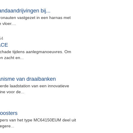
daandrijvingen bij...
tronauten vastgezet in een harnas met
vloer....
64
 ACE
chade tijdens aanlegmanoeuvres. Om
n zacht en...
anisme van draaibanken
rde laadstation van een innovatieve
ne voor de...
roosters
ers van het type MC64150EUM deel uit
egere...