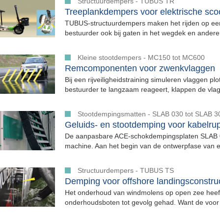
Structuurdempers - TUBUS TR
Treeplankdempers voor elektrische sco
TUBUS-structuurdempers maken het rijden op een
bestuurder ook bij gaten in het wegdek en andere
Kleine stootdempers - MC150 tot MC600
Remcomponenten voor zwenkvlaggen
Bij een rijveiligheidstraining simuleren vlaggen p
bestuurder te langzaam reageert, klappen de vlag
Stootdempingsmatten - SLAB 030 tot SLAB 3
Geluids- en stootdemping voor kabelrup
De aanpasbare ACE-schokdempingsplaten SLAB 
machine. Aan het begin van de ontwerpfase van 
Structuurdempers - TUBUS TS
Demping voor offshore landingsconstru
Het onderhoud van windmolens op open zee heeft
onderhoudsboten tot gevolg gehad. Want de voor 