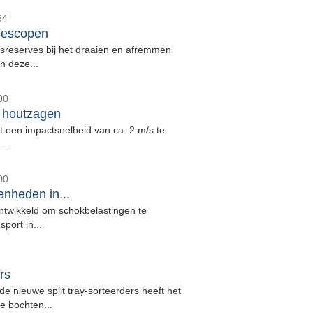
64
elescopen
dsreserves bij het draaien en afremmen
n deze...
00
e houtzagen
 een impactsnelheid van ca. 2 m/s te
..
00
nheden in...
ntwikkeld om schokbelastingen te
port in...
rs
e nieuwe split tray-sorteerders heeft het
e bochten...