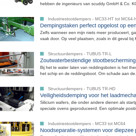
hebben de ingenieurs van scuddy GmbH & Co. KG 
Industriestootdempers - MC33-HT tot MC64-
Dempingstaken perfect opgelost op een
Zelfs wanneer een mijn niets meer produceert,
vaak door. Op veel plaatsen, zoals in dit geval bi
Structuurdempers - TUBUS TR-L
Zoutwaterbestendige stootbescherming
Bij het te water laten van reddingsboten is het th
het schip en de reddingsboot. Om schade aan de.
Structuurdempers - TUBUS TR-HD
Veiligheidsdemping voor het laadmech
Silicium wafers, die onder andere dienen als star
speciale ovens geproduceerd. Een optimale positi
Industriestootdempers - MC33 tot MC64
Noodseparatie-systemen voor diepzee p