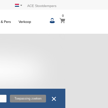
ACE Stootdempers
0
 & Pers
Verkoop
✕
Toepassing zoeken