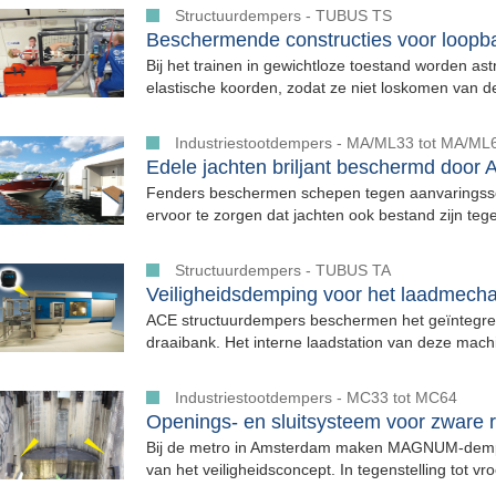
Structuurdempers - TUBUS TS
Beschermende constructies voor loopban
Bij het trainen in gewichtloze toestand worden as
elastische koorden, zodat ze niet loskomen van de 
Industriestootdempers - MA/ML33 tot MA/ML
Edele jachten briljant beschermd door
Fenders beschermen schepen tegen aanvaringss
ervoor te zorgen dat jachten ook bestand zijn tege
Structuurdempers - TUBUS TA
Veiligheidsdemping voor het laadmech
ACE structuurdempers beschermen het geïntegree
draaibank. Het interne laadstation van deze machi
Industriestootdempers - MC33 tot MC64
Openings- en sluitsysteem voor zware 
Bij de metro in Amsterdam maken MAGNUM-demp
van het veiligheidsconcept. In tegenstelling tot vro