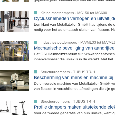
grijperwagens onafhankelijk van elkaar met snelhe
Kleine stootdempers - MC150 tot MC600
Cyclussnelheden verhogen en uitvaltijd
Een klant van Metallatelier GmbH had tijdens de
nodig voor het automatisch sluiten van flessen. Het
Industriestootdempers - MA/ML33 tot MA/ML
Mechanische beveiliging van aandrijfe
Het GSI Helmholtzzentrum für Schwerionenforsch
ionenversneller die uniek is in de wereld. Met het..
Structuurdempers - TUBUS TR-H
Bescherming van mens en machine bij h
De universele machine van Metallatelier GmbH wor
van flessen in verschillende afmetingen die zijn ge
Structuurdempers - TUBUS TR-H
Profile dampers maken uitstekende elek
Voor de tweede generatie van hun unieke, want o