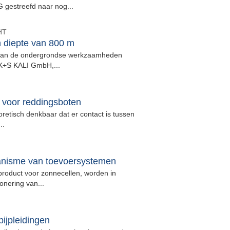
gestreefd naar nog...
HT
 diepte van 800 m
 gaan de ondergrondse werkzaamheden
j K+S KALI GmbH,...
 voor reddingsboten
eoretisch denkbaar dat er contact is tussen
..
anisme van toevoersystemen
tproduct voor zonnecellen, worden in
onering van...
ijpleidingen