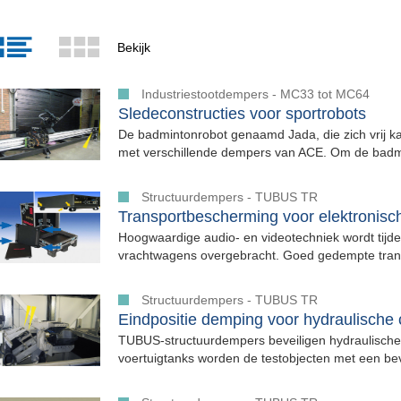
Bekijk
Industriestootdempers - MC33 tot MC64
Sledeconstructies voor sportrobots
De badmintonrobot genaamd Jada, die zich vrij ka
met verschillende dempers van ACE. Om de badmi
Structuurdempers - TUBUS TR
Transportbescherming voor elektronisc
Hoogwaardige audio- en videotechniek wordt tijden
vrachtwagens overgebracht. Goed gedempte trans
Structuurdempers - TUBUS TR
Eindpositie demping voor hydraulische c
TUBUS-structuurdempers beveiligen hydraulische cil
voertuigtanks worden de testobjecten met een bev