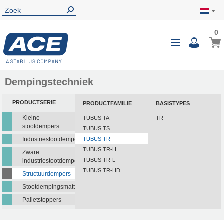
0
Dempingstechniek
PRODUCTSERIE
PRODUCTFAMILIE
BASISTYPES
Kleine
TUBUS TA
TR
stootdempers
TUBUS TS
Industriestootdempers
TUBUS TR
TUBUS TR-H
Zware
TUBUS TR-L
industriestootdempers
TUBUS TR-HD
Structuurdempers
Stootdempingsmatten
Palletstoppers