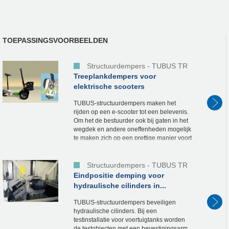
TOEPASSINGSVOORBEELDEN
Structuurdempers - TUBUS TR
Treeplankdempers voor
elektrische scooters
TUBUS-structuurdempers maken het
rijden op een e-scooter tot een belevenis.
Om het de bestuurder ook bij gaten in het
wegdek en andere oneffenheden mogelijk
te maken zich op een prettige manier voort
te bewegen, moet de treeplank van een...
Structuurdempers - TUBUS TR
Eindpositie demping voor
hydraulische cilinders in...
TUBUS-structuurdempers beveiligen
hydraulische cilinders. Bij een
testinstallatie voor voertuigtanks worden
de testobjecten met een bevestigingsarm