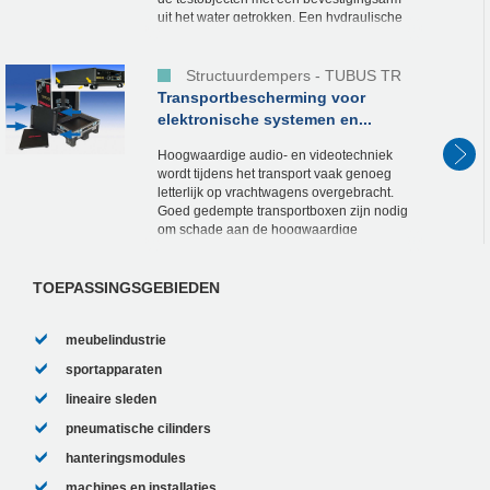
uit het water getrokken. Een hydraulische
cilinder voert de zwenkbeweging uit en
wordt in de...
Structuurdempers - TUBUS TR
Transportbescherming voor
elektronische systemen en...
Hoogwaardige audio- en videotechniek
wordt tijdens het transport vaak genoeg
letterlijk op vrachtwagens overgebracht.
Goed gedempte transportboxen zijn nodig
om schade aan de hoogwaardige
apparatuur te voorkomen en om ervoor te
zorgen dat het werk...
TOEPASSINGSGEBIEDEN
meubelindustrie
sportapparaten
lineaire sleden
pneumatische cilinders
hanteringsmodules
machines en installaties