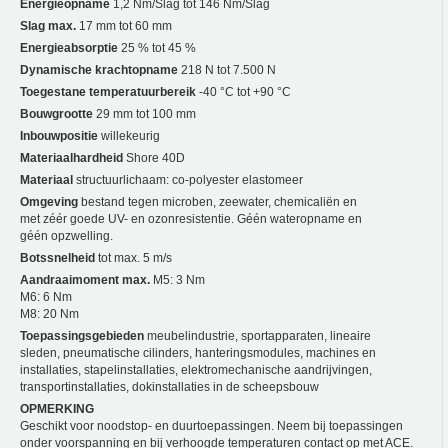
Energieopname
1,2 Nm/Slag tot 146 Nm/Slag
Slag max.
17 mm tot 60 mm
Energieabsorptie
25 % tot 45 %
Dynamische krachtopname
218 N tot 7.500 N
Toegestane temperatuurbereik
-40 °C tot +90 °C
Bouwgrootte
29 mm tot 100 mm
Inbouwpositie
willekeurig
Materiaalhardheid
Shore 40D
Materiaal
structuurlichaam: co-polyester elastomeer
Omgeving
bestand tegen microben, zeewater, chemicaliën en
met zéér goede UV- en ozonresistentie. Géén wateropname en
géén opzwelling.
Botssnelheid
tot max. 5 m/s
Aandraaimoment max.
M5: 3 Nm
M6: 6 Nm
M8: 20 Nm
Toepassingsgebieden
meubelindustrie, sportapparaten, lineaire
sleden, pneumatische cilinders, hanteringsmodules, machines en
installaties, stapelinstallaties, elektromechanische aandrijvingen,
transportinstallaties, dokinstallaties in de scheepsbouw
OPMERKING
Geschikt voor noodstop- en duurtoepassingen. Neem bij toepassingen
onder voorspanning en bij verhoogde temperaturen contact op met ACE.