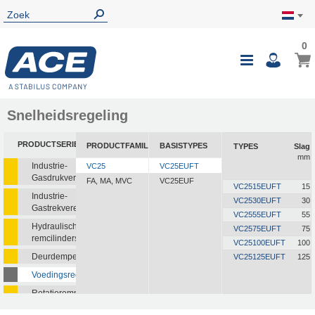
0
Snelheidsregeling
PRODUCTSERIE
PRODUCTFAMILIE
BASISTYPES
TYPES
Slag
mm
Industrie-
VC25
VC25EUFT
Gasdrukveren
FA, MA, MVC
VC25EUF
VC2515EUFT
15
Industrie-
VC2530EUFT
30
Gastrekveren
VC2555EUFT
55
Hydraulische
VC2575EUFT
75
remcilinders
VC25100EUFT
100
Deurdempers
VC25125EUFT
125
Voedingsregelaars
Rotatieremmen