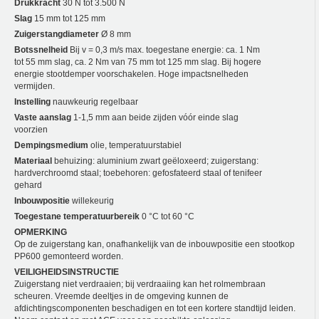
Drukkracht
30 N tot 3.500 N
Slag
15 mm tot 125 mm
Zuigerstangdiameter
Ø 8 mm
Botssnelheid
Bij v = 0,3 m/s max. toegestane energie: ca. 1 Nm
tot 55 mm slag, ca. 2 Nm van 75 mm tot 125 mm slag. Bij hogere
energie stootdemper voorschakelen. Hoge impactsnelheden
vermijden.
Instelling
nauwkeurig regelbaar
Vaste aanslag
1-1,5 mm aan beide zijden vóór einde slag
voorzien
Dempingsmedium
olie, temperatuurstabiel
Materiaal
behuizing: aluminium zwart geëloxeerd; zuigerstang:
hardverchroomd staal; toebehoren: gefosfateerd staal of tenifeer
gehard
Inbouwpositie
willekeurig
Toegestane temperatuurbereik
0 °C tot 60 °C
OPMERKING
Op de zuigerstang kan, onafhankelijk van de inbouwpositie een stootkop
PP600 gemonteerd worden.
VEILIGHEIDSINSTRUCTIE
Zuigerstang niet verdraaien; bij verdraaiing kan het rolmembraan
scheuren. Vreemde deeltjes in de omgeving kunnen de
afdichtingscomponenten beschadigen en tot een kortere standtijd leiden.