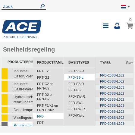
0
Snelheidsregeling
PRODUCTSERIE
PRODUCTFAMILIE
BASISTYPES
TYPES
Rem
Industrie-
FRT-E2
FFD-SS-R
FFD-25SS-L102
Gasdrukveren
FRT-G2
FFD-SS-L
FFD-25SS-L502
Industrie-
FRT-C2 en
FFD-FS-R
FFD-25SS-L103
FRN-C2
Gastrekveren
FFD-FS-L
FFD-28SS-L102
FRT-D2 en
FFD-SW-R
Hydraulische
FRN-D2
FFD-28SS-L502
remcilinders
FFD-SW-L
FRT-F2/K2 en
FFD-28SS-L103
FFD-FW-R
Deurdempers
FRN-F2/K2
FFD-30SS-L102
FFD-FW-L
FFD
Voedingsregelaars
FFD-30SS-L502
FDT
FFD-30SS-L103
Rotatieremmen
FDN
FFD-30SS-L153