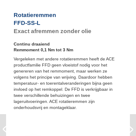
FYN-P1
FYN-N1
FYN-U1
Rotatieremmen
FYN-S1
FFD-SS-L
FYT-H1 en FYN-
Exact afremmen zonder olie
H1
FYT-LA3 en
FYN-LA3
Continu draaiend
Remmoment 0,1 Nm tot 3 Nm
Vergeleken met andere rotatieremmen heeft de ACE
productfamilie FFD geen vloeistof nodig voor het
genereren van het remmoment, maar werken ze
volgens het principe van wrijving. Daardoor hebben
temperatuur- en toerentalveranderingen bijna geen
invloed op het remkoppel. De FFD is verkrijgbaar in
twee verschillende behuizingen en twee
lageruitvoeringen. ACE rotatieremmen zijn
onderhoudsvrij en montageklaar.