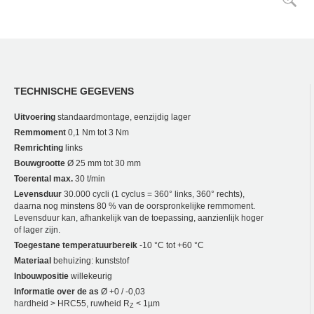
TECHNISCHE GEGEVENS
Uitvoering
standaardmontage, eenzijdig lager
Remmoment
0,1 Nm tot 3 Nm
Remrichting
links
Bouwgrootte
Ø 25 mm tot 30 mm
Toerental max.
30 t/min
Levensduur
30.000 cycli (1 cyclus = 360° links, 360° rechts),
daarna nog minstens 80 % van de oorspronkelijke remmoment.
Levensduur kan, afhankelijk van de toepassing, aanzienlijk hoger
of lager zijn.
Toegestane temperatuurbereik
-10 °C tot +60 °C
Materiaal
behuizing: kunststof
Inbouwpositie
willekeurig
Informatie over de as
Ø +0 / -0,03
hardheid > HRC55, ruwheid R
< 1µm
Z