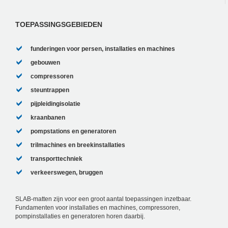
naar een watertank. Hierdoor trilde de
hele...
TOEPASSINGSGEBIEDEN
funderingen voor persen, installaties en machines
gebouwen
compressoren
steuntrappen
pijpleidingisolatie
kraanbanen
pompstations en generatoren
trilmachines en breekinstallaties
transporttechniek
verkeerswegen, bruggen
SLAB-matten zijn voor een groot aantal toepassingen inzetbaar.
Fundamenten voor installaties en machines, compressoren,
pompinstallaties en generatoren horen daarbij.