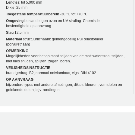
Lengtes: tot 5.000 mm
Dikte: 25 mm
Toegestane temperatuurbereik
-30 °C tot +70 °C
Omgeving
bestand tegen ozon en UV-straling. Chemische
bestendigheid op aanvraag.
Slag
12,5 mm
Materiaal
structuurlichaam: gemengdcellig PUR­elastomeer
(polyurethaan)
OPMERKING
Mogelijkheden voor het op maat snijden van de mat: waterstraal snijden,
met mes snijden, splijten, zagen, boren.
VEILIGHEIDSINSTRUCTIE
brandgedrag: B2, normaal ontvlambaar, vlgs. DIN 4102
OP AANVRAAG
bijzondere types met andere afmetingen, diktes, kleuren, vormdelen en
getekende delen, bijv. rondingen.