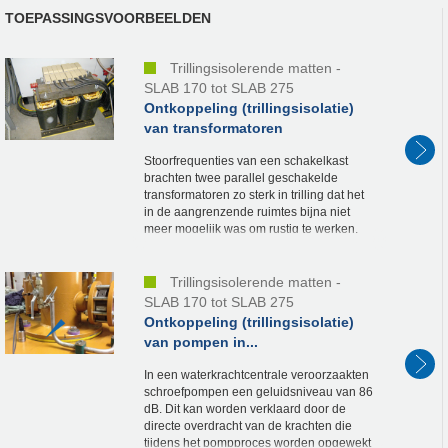
TOEPASSINGSVOORBEELDEN
Trillingsisolerende matten -
SLAB 170 tot SLAB 275
Ontkoppeling (trillingsisolatie)
van transformatoren
Stoorfrequenties van een schakelkast
brachten twee parallel geschakelde
transformatoren zo sterk in trilling dat het
in de aangrenzende ruimtes bijna niet
meer mogelijk was om rustig te werken.
Want doordat de transformatoren op de
grond stonden,...
Trillingsisolerende matten -
SLAB 170 tot SLAB 275
Ontkoppeling (trillingsisolatie)
van pompen in...
In een waterkrachtcentrale veroorzaakten
schroefpompen een geluidsniveau van 86
dB. Dit kan worden verklaard door de
directe overdracht van de krachten die
tijdens het pompproces worden opgewekt