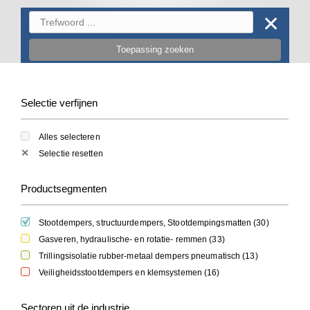
✕
Toepassing zoeken
Selectie verfijnen
Alles selecteren
✕
Selectie resetten
Productsegmenten
Stootdempers, structuurdempers, Stootdempingsmatten (
30
)
Gasveren, hydraulische- en rotatie- remmen (
33
)
Trillingsisolatie rubber-metaal dempers pneumatisch (
13
)
Veiligheidsstootdempers en klemsystemen (
16
)
Sectoren uit de industrie