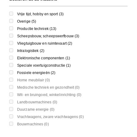
Vrije tijd, hobby en sport (
3
)
Overige (
5
)
Productie techniek (
13
)
Scheepsbouw, scheepswerfbouw (
3
)
Vliegtuigbouw en ruimtevaart (
2
)
Intralogistiek (
2
)
Elektronische componenten (
1
)
Speciale voertuigconstructie (
1
)
Fossiele energieën (
2
)
Home meubilair (
0
)
Medische techniek en gezondheit (
0
)
Wit- en bruingoed, winkelinrichting (
0
)
Landbouwmachines (
0
)
Duurzame energie (
0
)
Vrachtwagens, zware vrachtwagens (
0
)
Bouwmachines (
0
)