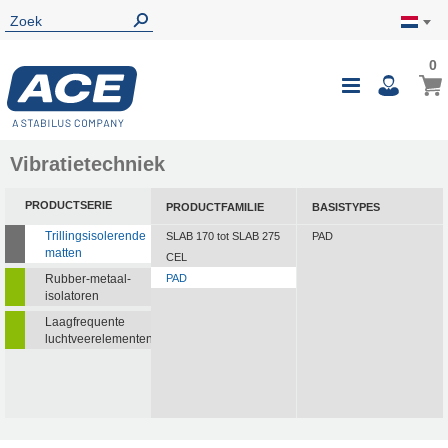
0
Vibratietechniek
PRODUCTSERIE
PRODUCTFAMILIE
BASISTYPES
Trillingsisolerende
SLAB 170 tot SLAB 275
PAD
matten
CEL
Rubber-metaal-
PAD
isolatoren
Laagfrequente
luchtveerelementen