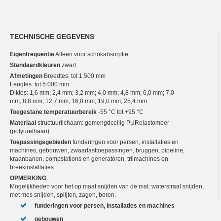
TECHNISCHE GEGEVENS
Eigenfrequentie
Alleen voor schokabsorptie
Standaardkleuren
zwart
Afmetingen
Breedtes: tot 1.500 mm
Lengtes: tot 5.000 mm
Diktes: 1,6 mm; 2,4 mm; 3,2 mm; 4,0 mm; 4,8 mm; 6,0 mm; 7,0
mm; 8,8 mm; 12,7 mm; 16,0 mm; 19,0 mm; 25,4 mm
Toegestane temperatuurbereik
-55 °C tot +95 °C
Materiaal
structuurlichaam: gemengdcellig PUR­elastomeer
(polyurethaan)
Toepassingsgebieden
funderingen voor persen, installaties en
machines, gebouwen, zwaarlasttoepassingen, bruggen, pipeline,
kraanbanen, pompstations en generatoren, trilmachines en
breekinstallaties
OPMERKING
Mogelijkheden voor het op maat snijden van de mat: waterstraal snijden,
met mes snijden, splijten, zagen, boren.
funderingen voor persen, installaties en machines
gebouwen