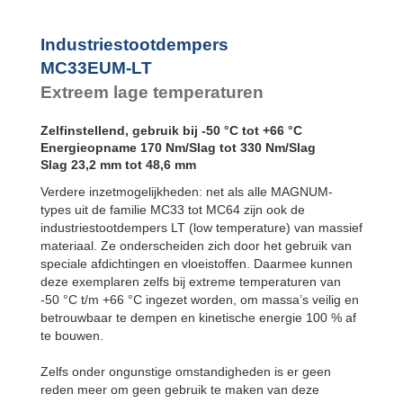
MC3350EUM-4-LT
Industriestootdempers
MC33EUM-LT
Extreem lage temperaturen
Zelfinstellend, gebruik bij -50 °C tot +66 °C
Energieopname 170 Nm/Slag tot 330 Nm/Slag
Slag 23,2 mm tot 48,6 mm
Verdere inzetmogelijkheden: net als alle MAGNUM-
types uit de familie MC33 tot MC64 zijn ook de
industriestootdempers LT (low temperature) van massief
materiaal. Ze onderscheiden zich door het gebruik van
speciale afdichtingen en vloeistoffen. Daarmee kunnen
deze exemplaren zelfs bij extreme temperaturen van
-50 °C t/m +66 °C ingezet worden, om massa’s veilig en
betrouwbaar te dempen en kinetische energie 100 % af
te bouwen.
Zelfs onder ongunstige omstandigheden is er geen
reden meer om geen gebruik te maken van deze