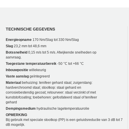
TECHNISCHE GEGEVENS
Energieopname
170 Nm/Slag tot 330 Nm/Slag
Slag
23,2 mm tot 48,6 mm
Botssnelheid
0,15 m/s tot 5 m/s. Afwijkende snelheden op
aanvraag.
Toegestane temperatuurbereik
-50 °C tot +66 °C
Inbouwpositie
willekeurig
Vaste aanslag
geïntegreerd
Materiaal
behuizing: tenifeer gehard staal; zuigerstang:
hardverchroomd staal; stootkop: staal gehard en
corrosiebestendig gecoat; retourveer: staal verzinkt of met
kunststofcoating; toebehoren: gefosfateerd staal of tenifeer
gehard
Dempingsmedium
hydraulische lagetemperatuurolie
OPMERKING
Bij gebruik met speciale stootkop (PP) is een geluidsreductie van 3 dB tot 7
dB mogelijk.