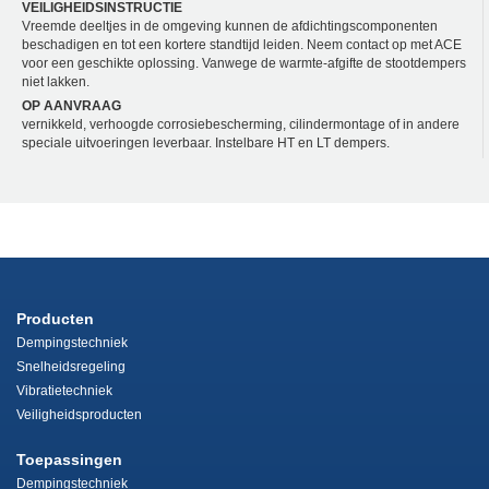
VEILIGHEIDSINSTRUCTIE
Vreemde deeltjes in de omgeving kunnen de afdichtingscomponenten
beschadigen en tot een kortere standtijd leiden. Neem contact op met ACE
voor een geschikte oplossing. Vanwege de warmte-afgifte de stootdempers
niet lakken.
OP AANVRAAG
vernikkeld, verhoogde corrosiebescherming, cilindermontage of in andere
speciale uitvoeringen leverbaar. Instelbare HT en LT dempers.
Producten
Dempingstechniek
Snelheidsregeling
Vibratietechniek
Veiligheidsproducten
Toepassingen
Dempingstechniek