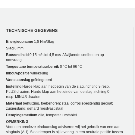
TECHNISCHE GEGEVENS
Energieopname
1,8 Nm/Slag
Slag
8 mm
Botssnelheid
0,15 m/s tot 4,5 m/s. Afwijkende snelheden op
aanvraag.
Toegestane temperatuurbereik
0 °C tot 66 °C
Inbouwpositie
willekeurig
Vaste aanslag
geïntegreerd
Instelling
Harde klap aan het begin van de slag, richting 9 resp.
PLUS draaien. Harde klap aan het einde van de slag, richting 0
resp. MINUS draaien.
Materiaal
behuizing, toebehoren: staal corrosiebestendig gecoat;
zuigerstang: gehard roestvast staal
Dempingsmedium
olie, temperatuurstabiel
OPMERKING
Voor een precieze eindaanslag adviseren wij het gebruik van een aan­
slaghuls (AH). Stootdemper is bij levering in een neutrale positie tussen