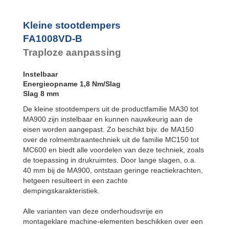
SC²25 tot
SC²190
SC²300 tot
Kleine stootdempers
SC²650
FA1008VD-B
MA30 tot MA900
PET20 tot
Traploze aanpassing
PET27
Instelbaar
Energieopname 1,8 Nm/Slag
Slag 8 mm
De kleine stootdempers uit de productfamilie MA30 tot
MA900 zijn instelbaar en kunnen nauwkeurig aan de
eisen worden aangepast. Zo beschikt bijv. de MA150
over de rolmembraantechniek uit de familie MC150 tot
MC600 en biedt alle voordelen van deze techniek, zoals
de toepassing in drukruimtes. Door lange slagen, o.a.
40 mm bij de MA900, ontstaan geringe reactiekrachten,
hetgeen resulteert in een zachte
dempingskarakteristiek.
Alle varianten van deze onderhoudsvrije en
montageklare machine-elementen beschikken over een