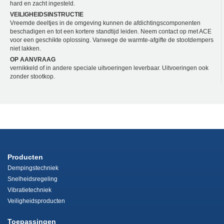
hard en zacht ingesteld.
VEILIGHEIDSINSTRUCTIE
Vreemde deeltjes in de omgeving kunnen de afdichtingscomponenten
beschadigen en tot een kortere standtijd leiden. Neem contact op met ACE
voor een geschikte oplossing. Vanwege de warmte-afgifte de stootdempers
niet lakken.
OP AANVRAAG
vernikkeld of in andere speciale uitvoeringen leverbaar. Uitvoeringen ook
zonder stootkop.
Producten
Dempingstechniek
Snelheidsregeling
Vibratietechniek
Veiligheidsproducten
Toepassingen