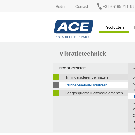
Bedrijf
Contact
+31 (0)165 714 45
Producten
Vibratietechniek
PRODUCTSERIE
P
Trillingsisolerende matten
L
S
Rubber-metaal-isolatoren
L
Laagfrequente luchtveerelementen
H
C
M
C
U
B
A