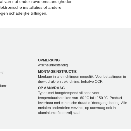
al van nut onder ruwe omstandigheden
ktronische installaties of andere
en schadelijke trillingen.
OPMERKING
Afscheurbestendig
MONTAGEINSTRUCTIE
 °C
Montage in alle richtingen mogelijk. Voor belastingen in
duw-, druk- en trekrichting, behalve CCF.
dium:
OP AANVRAAG
Types met hoogdempend silicone voor
temperatuurbereiken van -60 °C tot +150 °C. Product
leverbaar met centrische draad of doorgangsboring. Alle
metalen onderdelen verzinkt, op aanvraag ook in
aluminium of roestvrij staal.