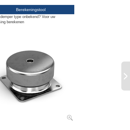
35
250
M12
Berekeningstool
gsdemper type onbekend? Voor uw
sing berekenen