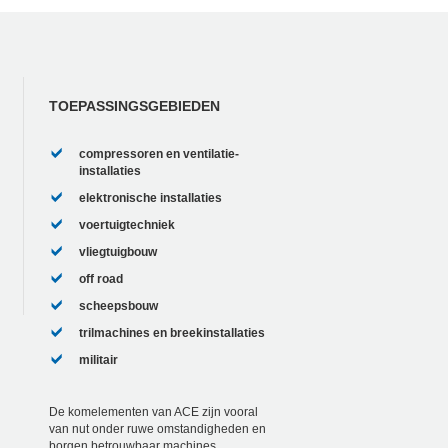
TOEPASSINGSGEBIEDEN
compressoren en ventilatie-
installaties
elektronische installaties
voertuigtechniek
vliegtuigbouw
off road
scheepsbouw
trilmachines en breekinstallaties
militair
De komelementen van ACE zijn vooral
van nut onder ruwe omstandigheden en
borgen betrouwbaar machines,