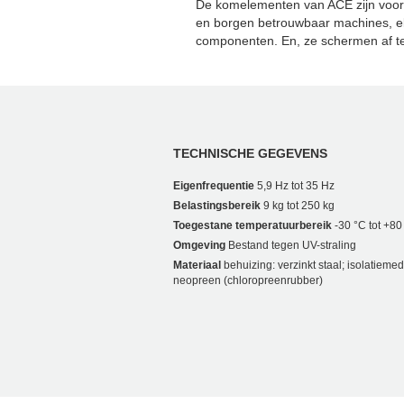
De komelementen van ACE zijn voor
en borgen betrouwbaar machines, ele
componenten. En, ze schermen af teg
TECHNISCHE GEGEVENS
Eigenfrequentie
5,9 Hz tot 35 Hz
Belastingsbereik
9 kg tot 250 kg
Toegestane temperatuurbereik
-30 °C tot +80
Omgeving
Bestand tegen UV-straling
Materiaal
behuizing: verzinkt staal; isolatieme
neopreen (chloropreenrubber)