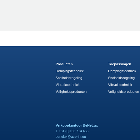
Producten
Toepassingen
Dempingstechniek
Dempingstechniek
Snelheidsregeling
Snelheidsregeling
Vibratietechniek
Vibratietechniek
Veiligheidsproducten
Veiligheidsproducten
Verkoopkantoor BeNeLux
T +31 (0)165 714 455
benelux@ace-int.eu