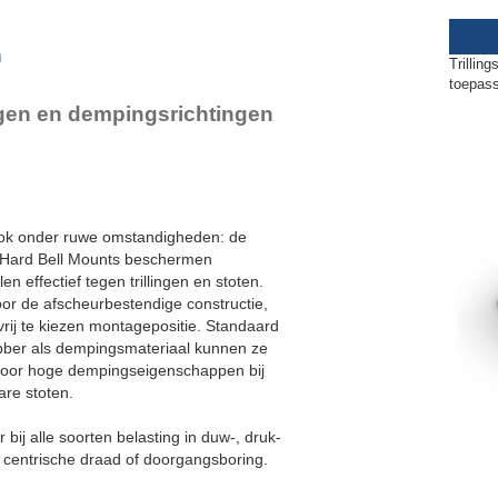
CM-VSC2-40-M12
lex Locs
n
Trillin
toepas
ngen en dempingsrichtingen
.
ok onder ruwe omstandigheden: de
e Hard Bell Mounts beschermen
n effectief tegen trillingen en stoten.
or de afscheurbestendige constructie,
rij te kiezen montagepositie. Standaard
ubber als dempingsmateriaal kunnen ze
 voor hoge dempingseigenschappen bij
are stoten.
bij alle soorten belasting in duw-, druk-
n centrische draad of doorgangsboring.