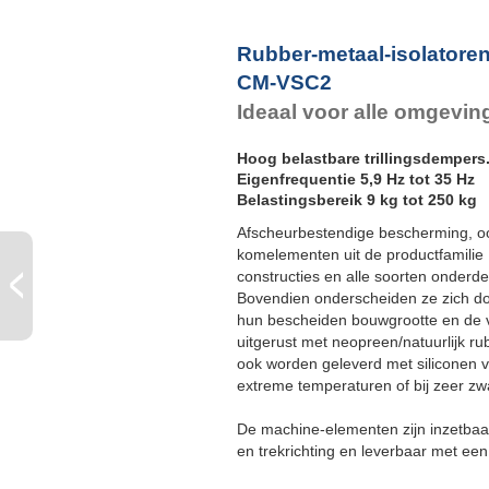
F
Rubber-metaal-isolatore
CM-VSC2
Ideaal voor alle omgevi
Hoog belastbare trillingsdempers
Eigenfrequentie 5,9 Hz tot 35 Hz
Belastingsbereik 9 kg tot 250 kg
Afscheurbestendige bescherming, o
komelementen uit de productfamili
constructies en alle soorten onderdele
Bovendien onderscheiden ze zich do
hun bescheiden bouwgrootte en de v
uitgerust met neopreen/natuurlijk r
ook worden geleverd met siliconen
extreme temperaturen of bij zeer zw
De machine-elementen zijn inzetbaar 
en trekrichting en leverbaar met ee