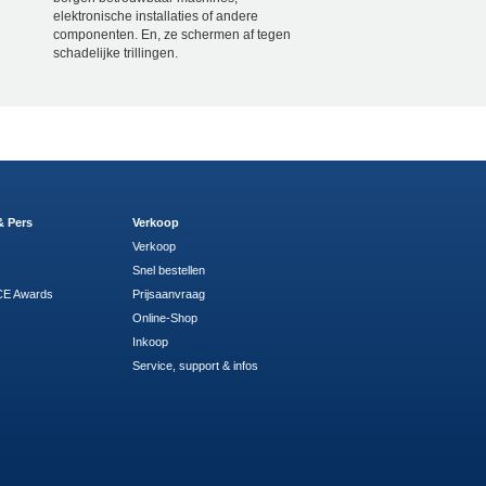
elektronische installaties of andere
componenten. En, ze schermen af tegen
schadelijke trillingen.
& Pers
Verkoop
Verkoop
Snel bestellen
E Awards
Prijsaanvraag
Online-Shop
Inkoop
Service, support & infos