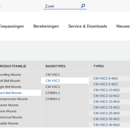
5
Toepassingen
Berekeningen
Service & Downloads
Nieuws
RODUCTFAMILIE
BASISTYPES
TYPES
evelling Mounts
CM-VSC1
CM-VSC2-5-M10
oft Bell Mounts
CM-VSC2
CM-VSC2-5-M12
ight Bell Mounts
CM-VSC3
CM-VSC2-10-M10
ard Bell Mounts
CFBMH-1
CM-VSC2-10-M12
ompression Mounts
CFBMH-2
CM-VSC2-15-M10
arine Mounts
CM-VSC2-15-M12
one Mounts
CM-VSC2-25-M10
niversal Mounts
CM-VSC2-25-M12
ubble Mounts
CM-VSC2-40-M10
ll Attitude Mounts