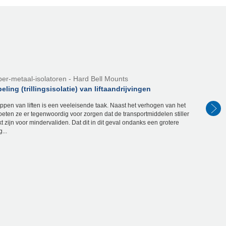
er-metaal-isolatoren - Hard Bell Mounts
ling (trillingsisolatie) van liftaandrijvingen
pen van liften is een veeleisende taak. Naast het verhogen van het
eten ze er tegenwoordig voor zorgen dat de transportmiddelen stiller
t zijn voor mindervaliden. Dat dit in dit geval ondanks een grotere
...