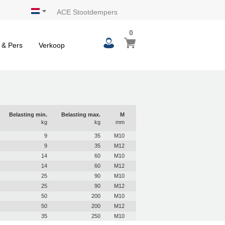
ACE Stootdempers
0
 & Pers
Verkoop
Belasting min.
Belasting max.
M
kg
kg
mm
9
35
M10
9
35
M12
14
60
M10
14
60
M12
25
90
M10
25
90
M12
50
200
M10
50
200
M12
35
250
M10