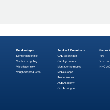
Berekeningen
Service & Downloads
Nieuws 
Dempingstechniek
CAD tekeningen
Pers
Snelheidsregeling
Catalogi en meer
Beurzen
Vibratietechniek
Montage-Instructies
INNOVAC
Veiligheidsproducten
Mobiele apps
Productkennis
ACE Academy
Certificeringen