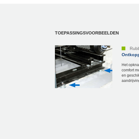
TOEPASSINGSVOORBEELDEN
Rubb
Ontkoppe
Het opknap
comfort mo
en geschik
aandrijving