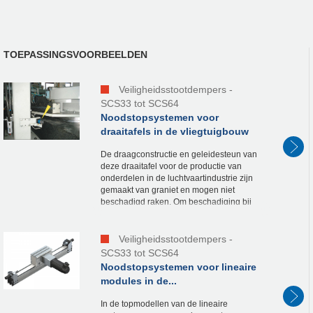
TOEPASSINGSVOORBEELDEN
Veiligheidsstootdempers -
SCS33 tot SCS64
Noodstopsystemen voor
draaitafels in de vliegtuigbouw
De draagconstructie en geleidesteun van
deze draaitafel voor de productie van
onderdelen in de luchtvaartindustrie zijn
gemaakt van graniet en mogen niet
beschadigd raken. Om beschadiging bij
besturingsfouten of een verkeerde
bediening te...
Veiligheidsstootdempers -
SCS33 tot SCS64
Noodstopsystemen voor lineaire
modules in de...
In de topmodellen van de lineaire