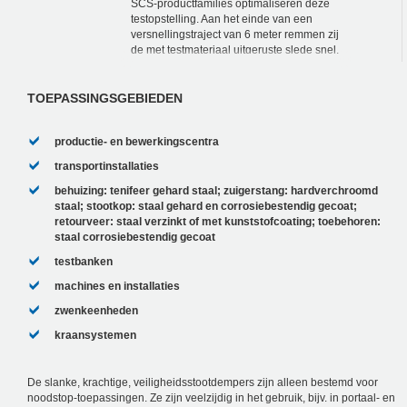
SCS-productfamilies optimaliseren deze
testopstelling. Aan het einde van een
versnellingstraject van 6 meter remmen zij
de met testmateriaal uitgeruste slede snel,
precies en betrouwbaar af. Daarbij
voeren...
TOEPASSINGSGEBIEDEN
productie- en bewerkingscentra
transportinstallaties
behuizing: tenifeer gehard staal; zuigerstang: hardverchroomd
staal; stootkop: staal gehard en corrosiebestendig gecoat;
retourveer: staal verzinkt of met kunststofcoating; toebehoren:
staal corrosiebestendig gecoat
testbanken
machines en installaties
zwenkeenheden
kraansystemen
De slanke, krachtige, veiligheidsstootdempers zijn alleen bestemd voor
noodstop-toepassingen. Ze zijn veelzijdig in het gebruik, bijv. in portaal- en