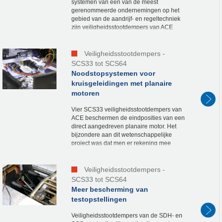
systemen van een van de meest
gerenommeerde ondernemingen op het
gebied van de aandrijf- en regeltechniek
zijn veiligheidsstootdempers van ACE
ingebouwd. Hun taak: de Z-as bij
ongecontroleerde bewegingen...
Veiligheidsstootdempers -
SCS33 tot SCS64
Noodstopsystemen voor
kruisgeleidingen met planaire
motoren
Vier SCS33 veiligheidsstootdempers van
ACE beschermen de eindposities van een
direct aangedreven planaire motor. Het
bijzondere aan dit wetenschappelijke
project was dat men er rekening mee
moest houden dat er een combinatie van
kinetische en...
Veiligheidsstootdempers -
SCS33 tot SCS64
Meer bescherming van
testopstellingen
Veiligheidsstootdempers van de SDH- en