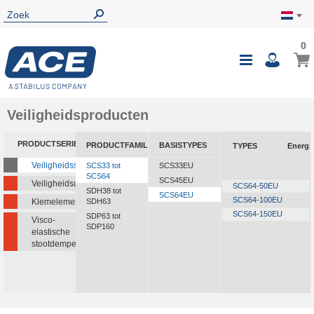
0
Veiligheidsproducten
PRODUCTSERIE
PRODUCTFAMILIE
BASISTYPES
TYPES
Energi
Veiligheidsstootdempers
SCS33 tot
SCS33EU
SCS64
SCS45EU
Veiligheidsdempers
SCS64-50EU
SDH38 tot
SCS64EU
SCS64-100EU
Klemelementen
SDH63
SCS64-150EU
SDP63 tot
Visco-
SDP160
elastische
stootdempers