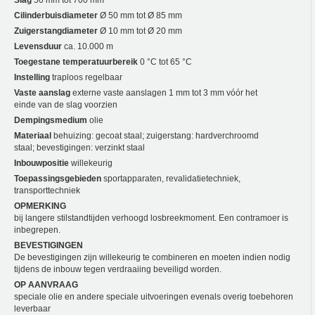
Cilinderbuisdiameter
Ø 50 mm tot Ø 85 mm
Zuigerstangdiameter
Ø 10 mm tot Ø 20 mm
Levensduur
ca. 10.000 m
Toegestane temperatuurbereik
0 °C tot 65 °C
Instelling
traploos regelbaar
Vaste aanslag
externe vaste aanslagen 1 mm tot 3 mm vóór het
einde van de slag voorzien
Dempingsmedium
olie
Materiaal
behuizing: gecoat staal; zuigerstang: hardverchroomd
staal; bevestigingen: verzinkt staal
Inbouwpositie
willekeurig
Toepassingsgebieden
sportapparaten, revalidatietechniek,
transporttechniek
OPMERKING
bij langere stilstandtijden verhoogd losbreekmoment. Een contramoer is
inbegrepen.
BEVESTIGINGEN
De bevestigingen zijn willekeurig te combineren en moeten indien nodig
tijdens de inbouw tegen verdraaiing beveiligd worden.
OP AANVRAAG
speciale olie en andere speciale uitvoeringen evenals overig toebehoren
leverbaar