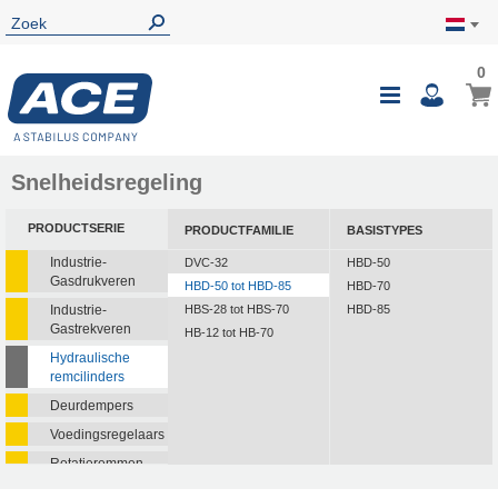
0
Snelheidsregeling
PRODUCTSERIE
PRODUCTFAMILIE
BASISTYPES
Industrie-
DVC-32
HBD-50
Gasdrukveren
HBD-50 tot HBD-85
HBD-70
Industrie-
HBS-28 tot HBS-70
HBD-85
Gastrekveren
HB-12 tot HB-70
Hydraulische
remcilinders
Deurdempers
Voedingsregelaars
Rotatieremmen