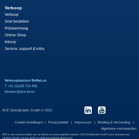
Verkoop
Verkoop
Snel bestellen
Prijsaanvraag
Online-Shop
Inkoop
Service, support & infos
Verkoopkantoor BeNeLux
T +31 (0)165 714 455
benelux@ace-int.eu
ACE Stoßdämpfer GmbH © 2023
Cookie-instellingen
Privacybeleid
Impressum
Betaling & Verzending
Algemene voorwaarden
ACE is niet verantwoordelijk voor de inhoud van externe gelinkte websites. ACE Stoßdämpfer GmbH levert uitsluitend aan
zakelijke klanten met een geldig omzetbelastingidentificatienummer.