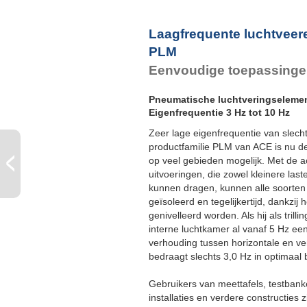
Laagfrequente luchtveer
PLM
Eenvoudige toepassingen
Pneumatische luchtveringseleme
Eigenfrequentie 3 Hz tot 10 Hz
Zeer lage eigenfrequentie van slech
productfamilie PLM van ACE is nu de 
op veel gebieden mogelijk. Met de a
uitvoeringen, die zowel kleinere last
kunnen dragen, kunnen alle soorten
geïsoleerd en tegelijkertijd, dankzij 
genivelleerd worden. Als hij als tri
interne luchtkamer al vanaf 5 Hz ee
verhouding tussen horizontale en vert
bedraagt slechts 3,0 Hz in optimaal 
Gebruikers van meettafels, testban
installaties en verdere constructies z