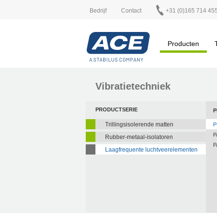
Bedrijf
Contact
+31 (0)165 714 45
Producten
Vibratietechniek
PRODUCTSERIE
P
Trillingsisolerende matten
P
P
Rubber-metaal-isolatoren
P
Laagfrequente luchtveerelementen