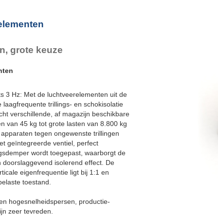
elementen
, grote keuze
nten
ts 3 Hz: Met de luchtveerelementen uit de
laagfrequente trillings- en schokisolatie
cht verschillende, af magazijn beschikbare
en van 45 kg tot grote lasten van 8.800 kg
 apparaten tegen ongewenste trillingen
het geïntegreerde ventiel, perfect
llingsdemper wordt toegepast, waarborgt de
n doorslaggevend isolerend effect. De
icale eigenfrequentie ligt bij 1:1 en
belaste toestand.
ken hogesnelheidspersen, productie-
ijn zeer tevreden.