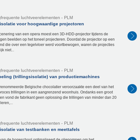
frequente luchtveerelementen - PLM
sisolatie voor hoogwaardige projectoren
scenering van een opera moest een 3D-HDD-projector tijdens de
ngen beelden op het toneel projecteren. Doordat de projector op een
nd die over een tegelvloer werd voortbewogen, waren de projecties
k niet...
frequente luchtveerelementen - PLM
ling (trillingsisolatie) van productiemachines
erenommeerde Belgische chocolatier veroorzaakte een deel van het
proces trillingen in een aangrenzend woonhuis. Ondanks een groot
ten vond de fabrikant geen oplossing die trillingen van minder dan 20
leren,...
frequente luchtveerelementen - PLM
sisolatie van testbanken en meettafels
van de hogeschool optimaliseert de oliepompen om het