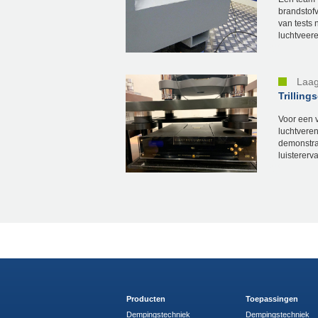
brandstofv
van tests 
luchtveer
Laag
Trillin
Voor een v
luchtveren
demonstra
luistererva
Producten
Toepassingen
Dempingstechniek
Dempingstechniek