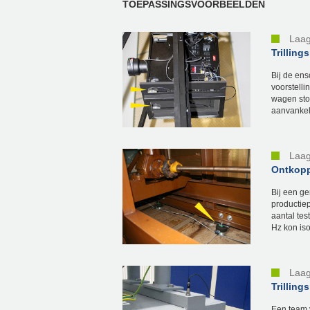
TOEPASSINGSVOORBEELDEN
Laag
Trilling
Bij de en
voorstelli
wagen sto
aanvankelij
Laag
Ontkoppe
Bij een g
productie
aantal tes
Hz kon iso
Laag
Trilling
Een team 