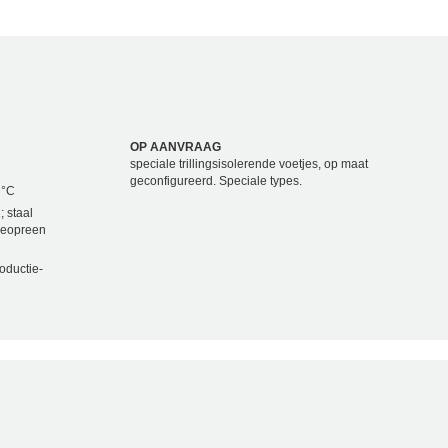
OP AANVRAAG
speciale trillingsisolerende voetjes, op maat
geconfigureerd. Speciale types.
 °C
; staal
 neopreen
oductie-