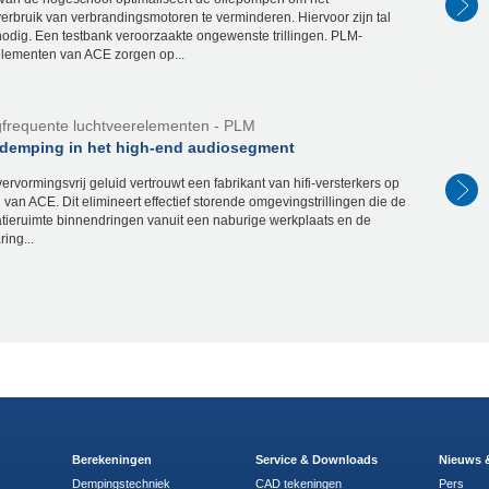
erbruik van verbrandingsmotoren te verminderen. Hiervoor zijn tal
nodig. Een testbank veroorzaakte ongewenste trillingen. PLM-
elementen van ACE zorgen op...
frequente luchtveerelementen - PLM
gsdemping in het high-end audiosegment
ervormingsvrij geluid vertrouwt een fabrikant van hifi-versterkers op
 van ACE. Dit elimineert effectief storende omgevingstrillingen die de
tieruimte binnendringen vanuit een naburige werkplaats en de
ring...
Berekeningen
Service & Downloads
Nieuws 
Dempingstechniek
CAD tekeningen
Pers