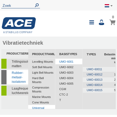
0
Vibratietechniek
PRODUCTSERIE
PRODUCTFAMILIE
BASISTYPES
TYPES
Belastin
min
Trillingsisolerende
Levelling Mounts
UMO-6001
k
matten
Soft Bell Mounts
UMO-6002
UMO-60011
Rubber-
Light Bell Mounts
UMO-6003
UMO-60012
1
metaal-
Hard Bell
UMO-6004
UMO-60013
2
isolatoren
Mounts
UMO-6005
UMO-60014
4
Compression
Laagfrequente
CGM
UMO-60015
5
Mounts
luchtveerelementen
CTC-2
Marine Mounts
T
Cone Mounts
Universal
Mounts