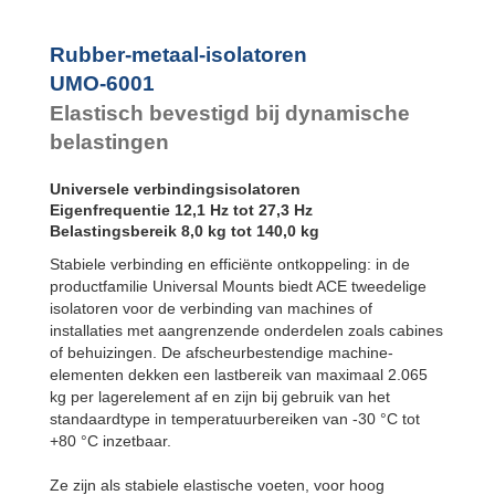
Bubble Mounts
All Attitude
Mounts
Rubber-metaal-isolatoren
Flex Locs
UMO-6001
Elastisch bevestigd bij dynamische
belastingen
Universele verbindingsisolatoren
Eigenfrequentie 12,1 Hz tot 27,3 Hz
Belastingsbereik 8,0 kg tot 140,0 kg
Stabiele verbinding en efficiënte ontkoppeling: in de
productfamilie Universal Mounts biedt ACE tweedelige
isolatoren voor de verbinding van machines of
installaties met aangrenzende onderdelen zoals cabines
of behuizingen. De afscheurbestendige machine-
elementen dekken een lastbereik van maximaal 2.065
kg per lagerelement af en zijn bij gebruik van het
standaardtype in temperatuurbereiken van -30 °C tot
+80 °C inzetbaar.
Ze zijn als stabiele elastische voeten, voor hoog