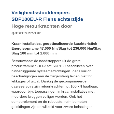
Flens
achterzijde
Veiligheidsstootdempers
SDP120EU-F
Flens voorzijde
SDP100EU-R Flens achterzijde
SDP120EU-R
Hoge retourkrachten door
Flens
achterzijde
gasreservoir
SDP160EU-F
Flens voorzijde
Kraaninstallaties, geoptimaliseerde karakteristiek
SDP160EU-R
Flens
Energieopname 47.000 Nm/Slag tot 236.000 Nm/Slag
achterzijde
Slag 100 mm tot 1.000 mm
Betrouwbaar: de noodstoppers uit de grote
productfamilie SDP63 tot SDP160 beschikken over
binnenliggende systeemafdichtingen. Zelfs vuil of
beschadigingen aan de zuigerstang leiden niet tot
lekkages of uitval. Dankzij de gecomprimeerde
gasreservoirs zijn retourkrachten tot 100 kN haalbaar,
waardoor bijv. toepassingen in kraaninstallaties met
meerdere bruggen veiliger worden. Ook het
demperelement en de robuuste, ruim bemeten
geleidingen zijn ontwikkeld voor zware belastingen.