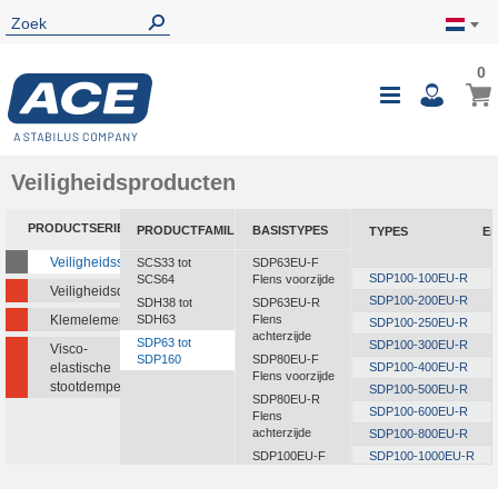
0
Veiligheidsproducten
PRODUCTSERIE
PRODUCTFAMILIE
BASISTYPES
TYPES
En
Veiligheidsstootdempers
SCS33 tot
SDP63EU-F
SDP100-100EU-R
SCS64
Flens voorzijde
Veiligheidsdempers
SDP100-200EU-R
SDH38 tot
SDP63EU-R
Klemelementen
SDH63
Flens
SDP100-250EU-R
achterzijde
SDP63 tot
SDP100-300EU-R
Visco-
SDP160
SDP80EU-F
elastische
SDP100-400EU-R
Flens voorzijde
stootdempers
SDP100-500EU-R
SDP80EU-R
SDP100-600EU-R
Flens
achterzijde
SDP100-800EU-R
SDP100EU-F
SDP100-1000EU-R
Flens voorzijde
SDP100EU-R