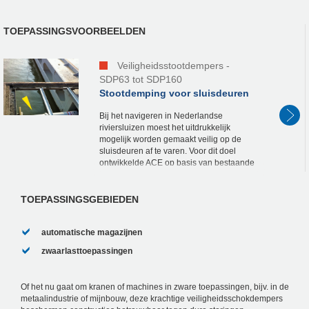
TOEPASSINGSVOORBEELDEN
Veiligheidsstootdempers -
SDP63 tot SDP160
Stootdemping voor sluisdeuren
Bij het navigeren in Nederlandse
riviersluizen moest het uitdrukkelijk
mogelijk worden gemaakt veilig op de
sluisdeuren af te varen. Voor dit doel
ontwikkelde ACE op basis van bestaande
SDP veiligheidsstootdempers nieuwe
speciale dempers met een...
TOEPASSINGSGEBIEDEN
automatische magazijnen
zwaarlasttoepassingen
Of het nu gaat om kranen of machines in zware toepassingen, bijv. in de
metaalindustrie of mijnbouw, deze krachtige veiligheidsschokdempers