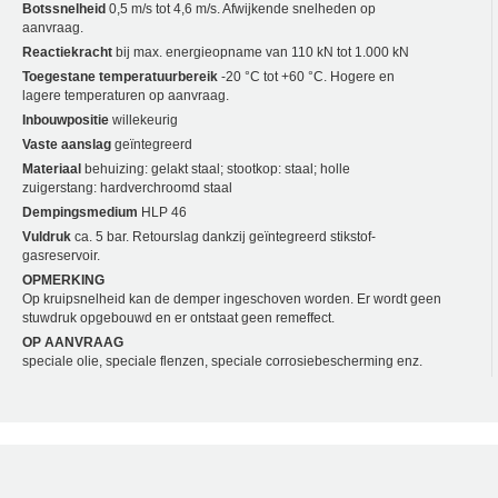
Botssnelheid
0,5 m/s tot 4,6 m/s. Afwijkende snelheden op
aanvraag.
Reactiekracht
bij max. energieopname van 110 kN tot 1.000 kN
Toegestane temperatuurbereik
-20 °C tot +60 °C. Hogere en
lagere temperaturen op aanvraag.
Inbouwpositie
willekeurig
Vaste aanslag
geïntegreerd
Materiaal
behuizing: gelakt staal; stootkop: staal; holle
zuigerstang: hardverchroomd staal
Dempingsmedium
HLP 46
Vuldruk
ca. 5 bar. Retourslag dankzij geïntegreerd stikstof-
gasreservoir.
OPMERKING
Op kruipsnelheid kan de demper ingeschoven worden. Er wordt geen
stuwdruk opgebouwd en er ontstaat geen remeffect.
OP AANVRAAG
speciale olie, speciale flenzen, speciale corrosiebescherming enz.