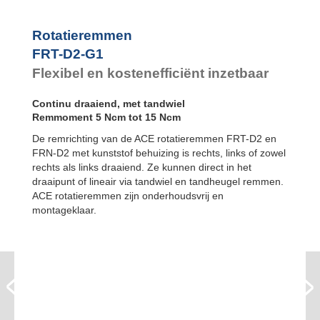
FYN-P1
FYN-N1
FYN-U1
Rotatieremmen
FYN-S1
FRT-D2-G1
FYT-H1 en FYN-
Flexibel en kostenefficiënt inzetbaar
H1
FYT-LA3 en
FYN-LA3
Continu draaiend, met tandwiel
Remmoment 5 Ncm tot 15 Ncm
De remrichting van de ACE rotatieremmen FRT-D2 en
FRN-D2 met kunststof behuizing is rechts, links of zowel
rechts als links draaiend. Ze kunnen direct in het
draaipunt of lineair via tandwiel en tandheugel remmen.
ACE rotatieremmen zijn onderhoudsvrij en
montageklaar.