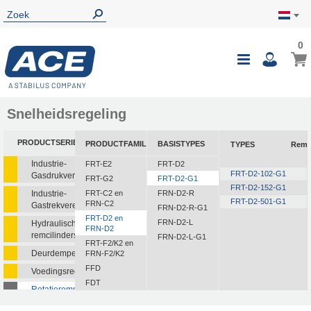
0
Snelheidsregeling
PRODUCTSERIE
PRODUCTFAMILIE
BASISTYPES
TYPES
Rem
Industrie-
FRT-E2
FRT-D2
FRT-D2-102-G1
Gasdrukveren
FRT-G2
FRT-D2-G1
FRT-D2-152-G1
Industrie-
FRT-C2 en
FRN-D2-R
FRT-D2-501-G1
FRN-C2
Gastrekveren
FRN-D2-R-G1
FRT-D2 en
FRN-D2-L
Hydraulische
FRN-D2
remcilinders
FRN-D2-L-G1
FRT-F2/K2 en
Deurdempers
FRN-F2/K2
FFD
Voedingsregelaars
FDT
Rotatieremmen
FDN