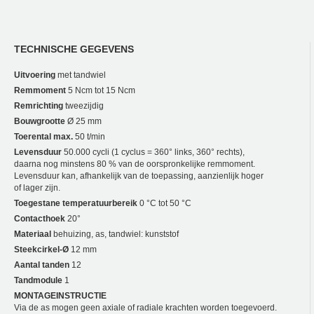
TECHNISCHE GEGEVENS
Uitvoering
met tandwiel
Remmoment
5 Ncm tot 15 Ncm
Remrichting
tweezijdig
Bouwgrootte
Ø 25 mm
Toerental max.
50 t/min
Levensduur
50.000 cycli (1 cyclus = 360° links, 360° rechts),
daarna nog minstens 80 % van de oorspronkelijke remmoment.
Levensduur kan, afhankelijk van de toepassing, aanzienlijk hoger
of lager zijn.
Toegestane temperatuurbereik
0 °C tot 50 °C
Contacthoek
20°
Materiaal
behuizing, as, tandwiel: kunststof
Steekcirkel-Ø
12 mm
Aantal tanden
12
Tandmodule
1
MONTAGEINSTRUCTIE
Via de as mogen geen axiale of radiale krachten worden toegevoerd.