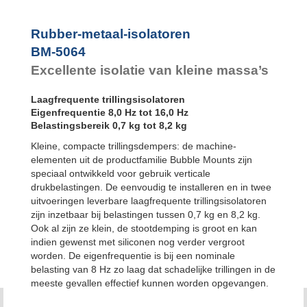
Bubble Mounts
All Attitude
Mounts
Rubber-metaal-isolatoren
Flex Locs
BM-5064
Excellente isolatie van kleine massa’s
Laagfrequente trillingsisolatoren
Eigenfrequentie 8,0 Hz tot 16,0 Hz
Belastingsbereik 0,7 kg tot 8,2 kg
Kleine, compacte trillingsdempers: de machine-
elementen uit de productfamilie Bubble Mounts zijn
speciaal ontwikkeld voor gebruik verticale
drukbelastingen. De eenvoudig te installeren en in twee
uitvoeringen leverbare laagfrequente trillingsisolatoren
zijn inzetbaar bij belastingen tussen 0,7 kg en 8,2 kg.
Ook al zijn ze klein, de stootdemping is groot en kan
indien gewenst met siliconen nog verder vergroot
worden. De eigenfrequentie is bij een nominale
belasting van 8 Hz zo laag dat schadelijke trillingen in de
meeste gevallen effectief kunnen worden opgevangen.