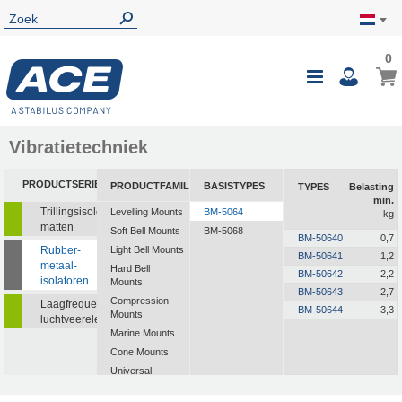
0
Vibratietechniek
PRODUCTSERIE
PRODUCTFAMILIE
BASISTYPES
TYPES
Belasting
min.
Trillingsisolerende
Levelling Mounts
BM-5064
kg
matten
Soft Bell Mounts
BM-5068
BM-50640
0,7
Rubber-
Light Bell Mounts
BM-50641
1,2
metaal-
Hard Bell
BM-50642
2,2
isolatoren
Mounts
BM-50643
2,7
Compression
Laagfrequente
BM-50644
3,3
Mounts
luchtveerelementen
Marine Mounts
Cone Mounts
Universal
Mounts