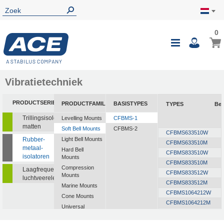
0
Vibratietechniek
PRODUCTSERIE
PRODUCTFAMILIE
BASISTYPES
TYPES
Bel
Trillingsisolerende
Levelling Mounts
CFBMS-1
matten
Soft Bell Mounts
CFBMS-2
CFBMS633510W
Rubber-
Light Bell Mounts
CFBMS633510M
metaal-
Hard Bell
CFBMS833510W
isolatoren
Mounts
CFBMS833510M
Compression
Laagfrequente
CFBMS833512W
Mounts
luchtveerelementen
CFBMS833512M
Marine Mounts
CFBMS1064212W
Cone Mounts
CFBMS1064212M
Universal
CFBMS1064216W
Mounts
CFBMS1064216M