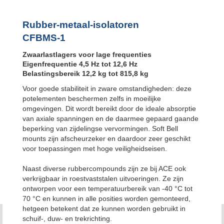
Bubble Mounts
CFBMS1505416W
All Attitude
Mounts
CFBMS1505416M
Rubber-metaal-isolatoren
Flex Locs
CFBMS-1
Zwaarlastlagers voor lage frequenties
Eigenfrequentie 4,5 Hz tot 12,6 Hz
Belastingsbereik 12,2 kg tot 815,8 kg
Voor goede stabiliteit in zware omstandigheden: deze
potelementen beschermen zelfs in moeilijke
omgevingen. Dit wordt bereikt door de ideale absorptie
van axiale spanningen en de daarmee gepaard gaande
beperking van zijdelingse vervormingen. Soft Bell
mounts zijn afscheurzeker en daardoor zeer geschikt
voor toepassingen met hoge veiligheidseisen.
Naast diverse rubbercompounds zijn ze bij ACE ook
verkrijgbaar in roestvaststalen uitvoeringen. Ze zijn
ontworpen voor een temperatuurbereik van -40 °C tot
70 °C en kunnen in alle posities worden gemonteerd,
hetgeen betekent dat ze kunnen worden gebruikt in
schuif-, duw- en trekrichting.