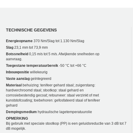
TECHNISCHE GEGEVENS
Energieopname
370 Nm/Slag tot 1.130 Nm/Slag
Slag
23,1 mm tot 73,9 mm
Botssnelheid
0,15 m/s tot 5 m/s. Afwijkende snelheden op
aanvraag.
Toegestane temperatuurbereik
-50 °C tot +66 °C
Inbouwpositie
willekeurig
Vaste aanslag
geïntegreerd
Materiaal
behuizing: tenifeer gehard staal; zuigerstang:
hardverchroomd staal; stootkop: staal gehard en
corrosiebestendig gecoat; retourveer: staal verzinkt of met
kunststofcoating; toebehoren: gefosfateerd staal of tenifeer
gehard
Dempingsmedium
hydraulische lagetemperatuurolie
OPMERKING
Bij gebruik met speciale stootkop (PP) is een geluidsreductie van 3 dB tot 7
dB mogelijk.