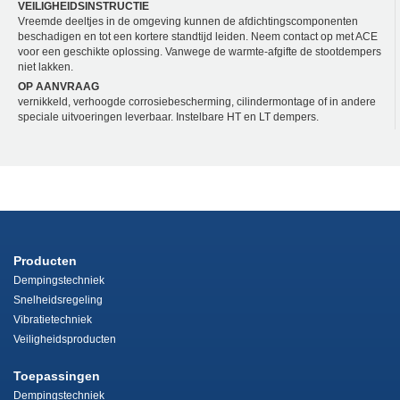
VEILIGHEIDSINSTRUCTIE
Vreemde deeltjes in de omgeving kunnen de afdichtingscomponenten
beschadigen en tot een kortere standtijd leiden. Neem contact op met ACE
voor een geschikte oplossing. Vanwege de warmte-afgifte de stootdempers
niet lakken.
OP AANVRAAG
vernikkeld, verhoogde corrosiebescherming, cilindermontage of in andere
speciale uitvoeringen leverbaar. Instelbare HT en LT dempers.
Producten
Dempingstechniek
Snelheidsregeling
Vibratietechniek
Veiligheidsproducten
Toepassingen
Dempingstechniek