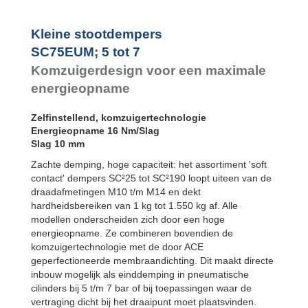
SC²25 tot
SC²190
SC²300 tot
Kleine stootdempers
SC²650
SC75EUM; 5 tot 7
MA30 tot MA900
PET20 tot
Komzuigerdesign voor een maximale
PET27
energieopname
Zelfinstellend, komzuigertechnologie
Energieopname 16 Nm/Slag
Slag 10 mm
Zachte demping, hoge capaciteit: het assortiment 'soft
contact' dempers SC²25 tot SC²190 loopt uiteen van de
draadafmetingen M10 t/m M14 en dekt
hardheidsbereiken van 1 kg tot 1.550 kg af. Alle
modellen onderscheiden zich door een hoge
energieopname. Ze combineren bovendien de
komzuigertechnologie met de door ACE
geperfectioneerde membraandichting. Dit maakt directe
inbouw mogelijk als einddemping in pneumatische
cilinders bij 5 t/m 7 bar of bij toepassingen waar de
vertraging dicht bij het draaipunt moet plaatsvinden.