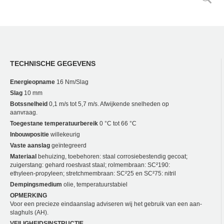
TECHNISCHE GEGEVENS
Energieopname
16 Nm/Slag
Slag
10 mm
Botssnelheid
0,1 m/s tot 5,7 m/s. Afwijkende snelheden op
aanvraag.
Toegestane temperatuurbereik
0 °C tot 66 °C
Inbouwpositie
willekeurig
Vaste aanslag
geïntegreerd
Materiaal
behuizing, toebehoren: staal corrosiebestendig gecoat;
zuigerstang: gehard roestvast staal; rolmembraan: SC²190:
ethyleen-propyleen; stretchmembraan: SC²25 en SC²75: nitril
Dempingsmedium
olie, temperatuurstabiel
OPMERKING
Voor een precieze eindaanslag adviseren wij het gebruik van een aan­
slaghuls (AH).
VEILIGHEIDSINSTRUCTIE