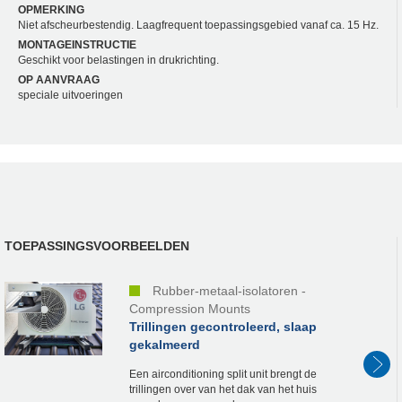
OPMERKING
Niet afscheurbestendig. Laagfrequent toepassingsgebied vanaf ca. 15 Hz.
MONTAGEINSTRUCTIE
Geschikt voor belastingen in drukrichting.
OP AANVRAAG
speciale uitvoeringen
TOEPASSINGSVOORBEELDEN
Rubber-metaal-isolatoren -
Compression Mounts
Trillingen gecontroleerd, slaap
gekalmeerd
Een airconditioning split unit brengt de
trillingen over van het dak van het huis