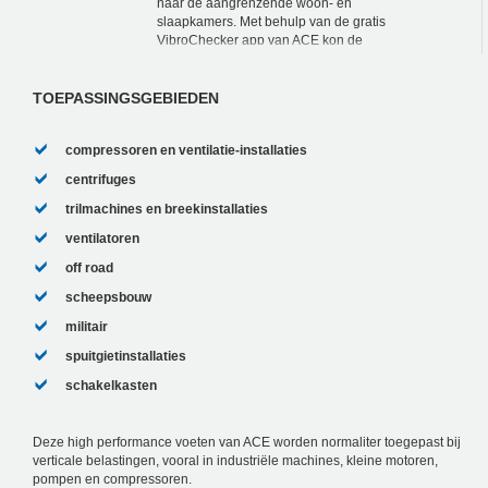
naar de aangrenzende woon- en
slaapkamers. Met behulp van de gratis
VibroChecker app van ACE kon de
huiseigenaar zijn iPhone veranderen in
een meetapparaat en...
TOEPASSINGSGEBIEDEN
compressoren en ventilatie-installaties
centrifuges
trilmachines en breekinstallaties
ventilatoren
off road
scheepsbouw
militair
spuitgietinstallaties
schakelkasten
Deze high performance voeten van ACE worden normaliter toegepast bij
verticale belastingen, vooral in industriële machines, kleine motoren,
pompen en compressoren.