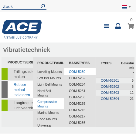
0
Vibratietechniek
PRODUCTSERIE
PRODUCTFAMILIE
BASISTYPES
TYPES
Belastin
min
Trillingsisolerende
Levelling Mounts
COM-5250
k
matten
Soft Bell Mounts
COM-5252
COM-52501
6,
Rubber-
Light Bell Mounts
COM-5254
COM-52502
8,
metaal-
Hard Bell
COM-5251
COM-52503
12,
isolatoren
Mounts
COM-5253
COM-52504
21,
Compression
Laagfrequente
COM-5255
Mounts
luchtveerelementen
COM-5216
Marine Mounts
COM-5217
Cone Mounts
COM-5256
Universal
COM-5257
Mounts
CF-2