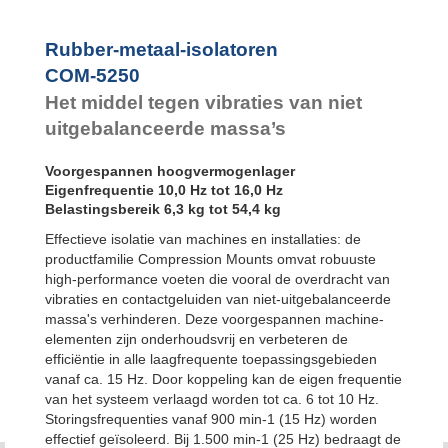
Bubble Mounts
All Attitude
Mounts
Rubber-metaal-isolatoren
Flex Locs
COM-5250
Het middel tegen vibraties van niet
uitgebalanceerde massa’s
Voorgespannen hoogvermogenlager
Eigenfrequentie 10,0 Hz tot 16,0 Hz
Belastingsbereik 6,3 kg tot 54,4 kg
Effectieve isolatie van machines en installaties: de
productfamilie Compression Mounts omvat robuuste
high-performance voeten die vooral de overdracht van
vibraties en contactgeluiden van niet-uitgebalanceerde
massa's verhinderen. Deze voorgespannen machine-
elementen zijn onderhoudsvrij en verbeteren de
efficiëntie in alle laagfrequente toepassingsgebieden
vanaf ca. 15 Hz. Door koppeling kan de eigen frequentie
van het systeem verlaagd worden tot ca. 6 tot 10 Hz.
Storingsfrequenties vanaf 900 min-1 (15 Hz) worden
effectief geïsoleerd. Bij 1.500 min-1 (25 Hz) bedraagt de