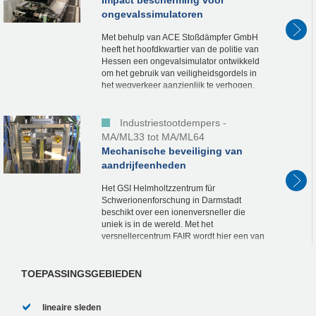
Impact bescherming voor
ongevalssimulatoren
Met behulp van ACE Stoßdämpfer GmbH
heeft het hoofdkwartier van de politie van
Hessen een ongevalsimulator ontwikkeld
om het gebruik van veiligheidsgordels in
het wegverkeer aanzienlijk te verhogen.
De transporteerbare simulator toont op...
Industriestootdempers -
MA/ML33 tot MA/ML64
Mechanische beveiliging van
aandrijfeenheden
Het GSI Helmholtzzentrum für
Schwerionenforschung in Darmstadt
beschikt over een ionenversneller die
uniek is in de wereld. Met het
versnellercentrum FAIR wordt hier een van
's werelds grootste onderzoeksprojecten
opgezet, waarmee in het...
TOEPASSINGSGEBIEDEN
lineaire sleden