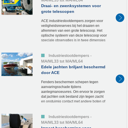
MA/ML33 tot MA/ML64
Draai- en zwenksystemen voor
grote telescopen
ACE industriestootdempers zorgen voor
veiligheidsreserves bij het draaien en
afremmen van een grote telescoop. Het
optische systeem van deze telescoop voor
speciale observaties is in twee dimensies
beweeglijk. De 15.000 kg zware
constructie waarin...
Industriestootdempers -
MA/ML33 tot MA/ML64
Edele jachten briljant beschermd
door ACE
Fenders beschermen schepen tegen
aanvaringsschade tijdens
aanlegmanoeuvres. Om ervoor te zorgen
dat jachten ook bestand zijn tegen zacht
en onstuimig contact met andere boten of
steigers, heeft ACE samen met een klant
de meest geschikte,...
Industriestootdempers -
MA/ML33 tot MA/ML64