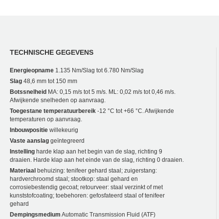
TECHNISCHE GEGEVENS
Energieopname
1.135 Nm/Slag tot 6.780 Nm/Slag
Slag
48,6 mm tot 150 mm
Botssnelheid
MA: 0,15 m/s tot 5 m/s. ML: 0,02 m/s tot 0,46 m/s.
Afwijkende snelheden op aanvraag.
Toegestane temperatuurbereik
-12 °C tot +66 °C. Afwijkende
temperaturen op aanvraag.
Inbouwpositie
willekeurig
Vaste aanslag
geïntegreerd
Instelling
harde klap aan het begin van de slag, richting 9
draaien. Harde klap aan het einde van de slag, richting 0 draaien.
Materiaal
behuizing: tenifeer gehard staal; zuigerstang:
hardverchroomd staal; stootkop: staal gehard en
corrosiebestendig gecoat; retourveer: staal verzinkt of met
kunststofcoating; toebehoren: gefosfateerd staal of tenifeer
gehard
Dempingsmedium
Automatic Transmission Fluid (ATF)