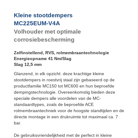
SC²25 tot
SC²190
SC²300 tot
Kleine stootdempers
SC²650
MC225EUM-V4A
MA30 tot MA900
PET20 tot
Volhouder met optimale
PET27
corrosiebescherming
Zelfinstellend, RVS, rolmembraantechnologie
Energieopname 41 Nm/Slag
Slag 12,5 mm
Glanzend, in elk opzicht: deze krachtige kleine
stootdempers in roestvrij staal zijn gebaseerd op de
productfamilie MC150 tot MC600 en hun beproefde
dempingstechnologie. Overeenkomstig bieden deze
speciale dempers alle voordelen van de MC-
standaardtypes, zoals de beproefde ACE
rolmembraantechniek voor de hoogste standtijden en de
directe montage in een drukruimte tot maximaal ca. 7
bar.
De gebruiksvriendelijkheid met de perfect in kleine