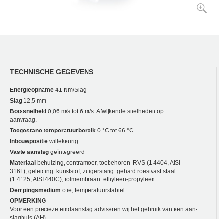
TECHNISCHE GEGEVENS
Energieopname
41 Nm/Slag
Slag
12,5 mm
Botssnelheid
0,06 m/s tot 6 m/s. Afwijkende snelheden op
aanvraag.
Toegestane temperatuurbereik
0 °C tot 66 °C
Inbouwpositie
willekeurig
Vaste aanslag
geïntegreerd
Materiaal
behuizing, contramoer, toebehoren: RVS (1.4404, AISI
316L); geleiding: kunststof; zuigerstang: gehard roestvast staal
(1.4125, AISI 440C); rolmembraan: ethyleen-propyleen
Dempingsmedium
olie, temperatuurstabiel
OPMERKING
Voor een precieze eindaanslag adviseren wij het gebruik van een aan­
slaghuls (AH).